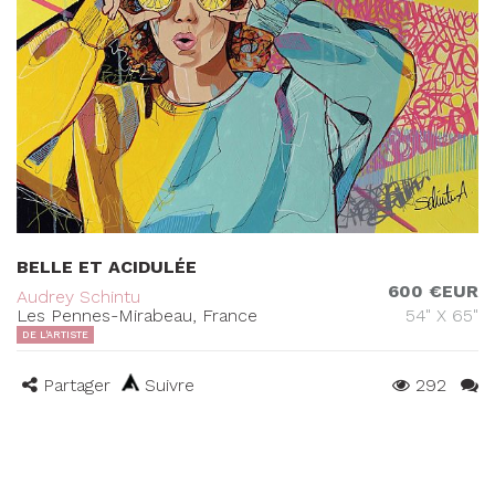
BELLE ET ACIDULÉE
600 €EUR
Audrey Schintu
Les Pennes-Mirabeau, France
54" X 65"
DE L'ARTISTE
Partager
Suivre
292